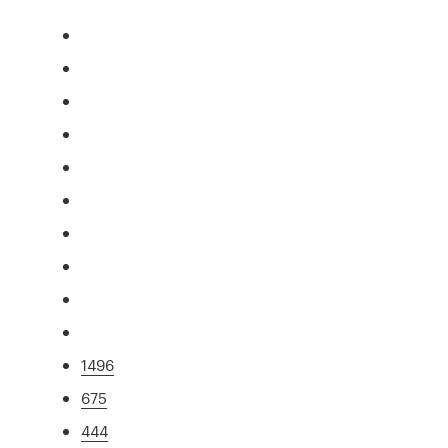
1496
675
444