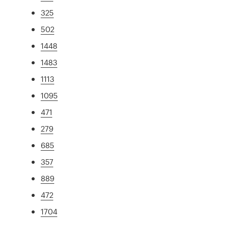
325
502
1448
1483
1113
1095
471
279
685
357
889
472
1704